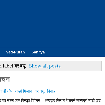
Ved-Puran
Sahitya
h label
वर वधू
.
Show all posts
वेचन
नाड़ी दोष
नाड़ी मिलान
वर वधू
विवाह
 का सरल एवम विस्तृत विवेचन अष्टकूट मिलान में सबसे महत्वपूर्ण नाड़ी कूट