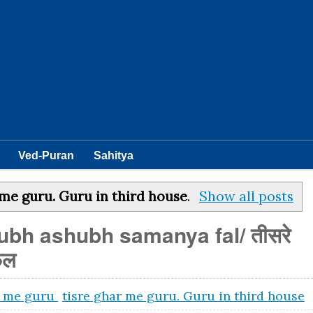
Ved-Puran
Sahitya
 me guru. Guru in third house
.
Show all posts
ubh ashubh samanya fal/ तीसरे
 फल
v me guru
tisre ghar me guru. Guru in third house